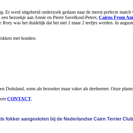
odig. Er werd uitgebreid onderzoek gedaan naar de meest perfecte mat
j een bezoekje aan Annie en Pierre Savelkoul-Peters,
Cairns From Ama
e Rory was het duidelijk dat het niet 1 maar 2 teefjes werden. In aug
n fokken met honden:
x en Duitsland, soms als bezoeker maar vaker als deelnemer. Onze plan
item
CONTACT
.
 als fokker aangesloten bij de Nederlandse Cairn Terrier Club