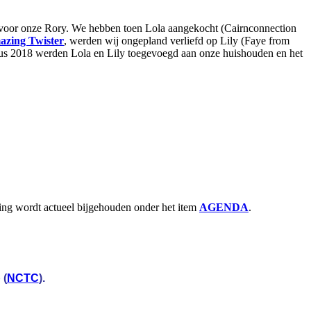
ch voor onze Rory. We hebben toen Lola aangekocht (Cairnconnection
zing Twister
, werden wij ongepland verliefd op Lily (Faye from
ustus 2018 werden Lola en Lily toegevoegd aan onze huishouden en het
ning wordt actueel bijgehouden onder het item
AGENDA
.
 (
NCTC
)
.