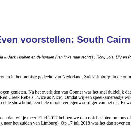
ven voorstellen: South Cairn
ja & Jack Houben en de honden (van links naar rechts) : Rory, Lola, Lily en R
nen in het mooiste gedeelte van Nederland, Zuid-Limburg; in de onmidd
en genieten. Na het overlijden van Conner was het snel duidelijk dat 
(Red Creek Rebels Twice as Nice). Omdat wij een speelkameraadje wilde
echte showhond; een hele mooie vertegenwoordiger van het ras. Er wer
eu en dan wil je meer. Eind 2017 hebben we dan ook besloten om ons off
g naar het zuiden van Limburg). Op 17 juli 2018 was het dan zover en k