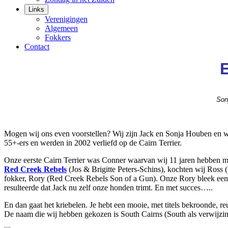
Links
Verenigingen
Algemeen
Fokkers
Contact
E
Son
Mogen wij ons even voorstellen? Wij zijn Jack en Sonja Houben en wo
55+-ers en werden in 2002 verliefd op de Cairn Terrier.
Onze eerste Cairn Terrier was Conner waarvan wij 11 jaren hebben mog
Red Creek Rebels
(Jos & Brigitte Peters-Schins), kochten wij Ross 
fokker, Rory (Red Creek Rebels Son of a Gun). Onze Rory bleek een 
resulteerde dat Jack nu zelf onze honden trimt. En met succes…..
En dan gaat het kriebelen. Je hebt een mooie, met titels bekroonde, r
De naam die wij hebben gekozen is South Cairns (South als verwijzin